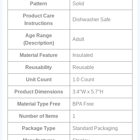
Pattern
‎Solid
Product Care
‎Dishwasher Safe
Instructions
Age Range
‎Adult
(Description)
Material Feature
‎Insulated
Reusability
‎Reusable
Unit Count
‎1.0 Count
Product Dimensions
‎3.4″W x 5.7″H
Material Type Free
‎BPA Free
Number of Items
‎1
Package Type
‎Standard Packaging