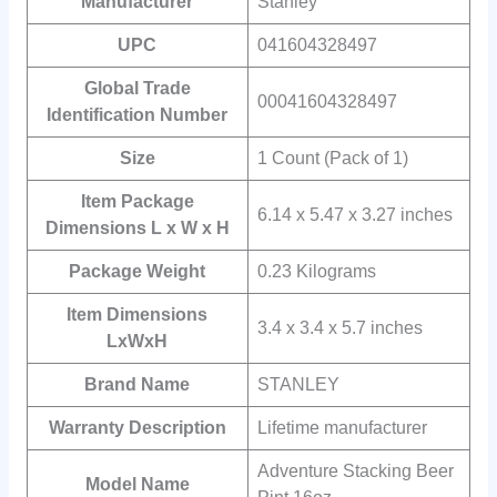
Manufacturer
‎Stanley
UPC
‎041604328497
Global Trade
‎00041604328497
Identification Number
Size
‎1 Count (Pack of 1)
Item Package
‎6.14 x 5.47 x 3.27 inches
Dimensions L x W x H
Package Weight
‎0.23 Kilograms
Item Dimensions
‎3.4 x 3.4 x 5.7 inches
LxWxH
Brand Name
‎STANLEY
Warranty Description
‎Lifetime manufacturer
‎Adventure Stacking Beer
Model Name