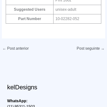
Pint 16oz
Suggested Users
‎unisex-adult
Part Number
‎10-02282-052
←
Post anterior
Post seguinte
→
kelDesigns
WhatsApp:
(11) 95311-1503