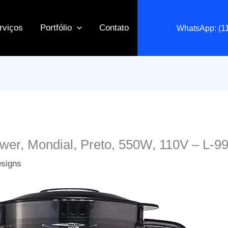
rviços
Portfólio
Contato
WhatsApp: (1
ower, Mondial, Preto, 550W, 110V – L-9
esigns