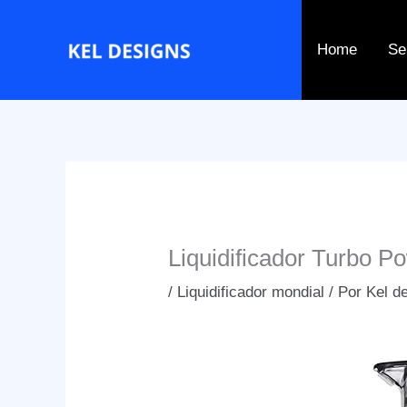
Ir
para
Home
Se
o
conteúdo
Liquidificador Turbo P
/
Liquidificador mondial
/ Por
Kel d