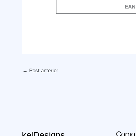
EAN
←
Post anterior
Como 
kelDesigns