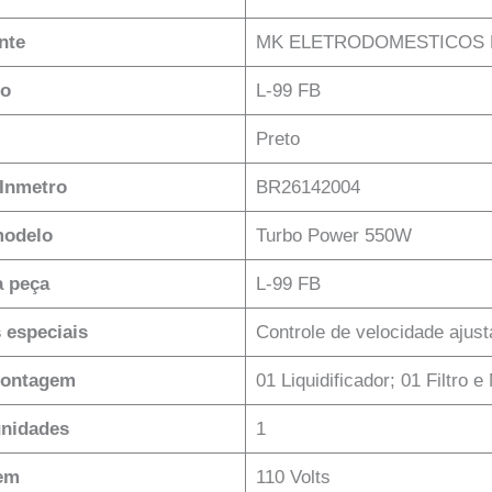
nte
‎MK ELETRODOMESTICOS 
lo
‎L-99 FB
‎Preto
 Inmetro
‎BR26142004
modelo
‎Turbo Power 550W
 peça
‎L-99 FB
s especiais
‎Controle de velocidade ajus
montagem
‎01 Liquidificador; 01 Filtro
nidades
‎1
em
‎110 Volts