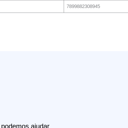
‎7899882308945
podemos ajudar