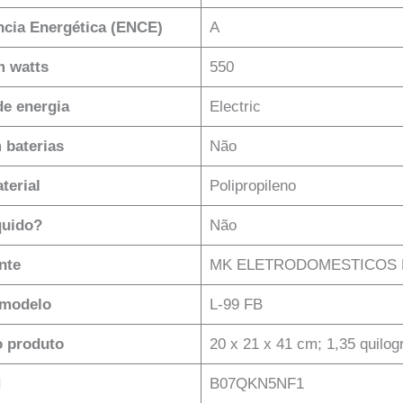
ência Energética (ENCE)
‎A
m watts
‎550
de energia
‎Electric
 baterias
‎Não
terial
‎Polipropileno
quido?
‎Não
nte
‎MK ELETRODOMESTICOS 
modelo
‎L-99 FB
 produto
‎20 x 21 x 41 cm; 1,35 quilo
N
‎B07QKN5NF1