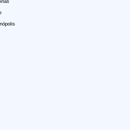
inas
e
nópolis