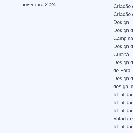
novembro 2024
Criação 
Criação
Design
Design d
Campina
Design d
Cuiabá
Design d
de Fora
Design 
design i
Identida
Identida
Identida
Valadare
Identida