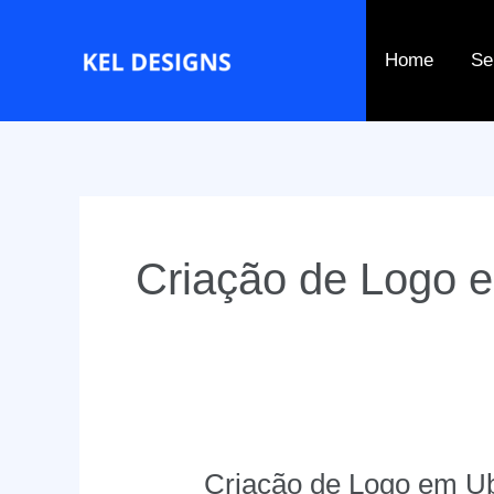
Ir
para
Home
Se
o
conteúdo
Criação de Logo 
Criação de Logo em U