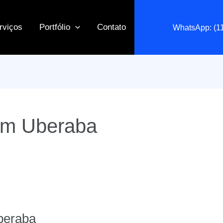
rviços
Portfólio
Contato
WhatsApp: (1
em Uberaba
beraba