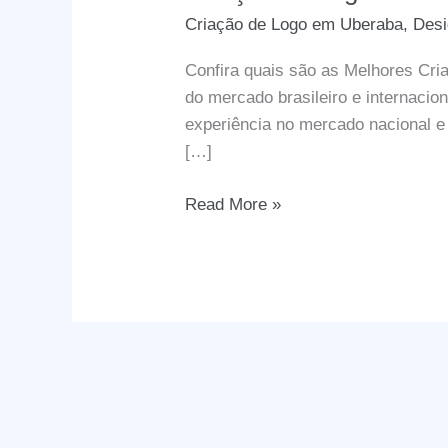
Criação de Logo em Uberaba
,
Des
Confira quais são as Melhores Cr
do mercado brasileiro e internacio
experiência no mercado nacional e
[…]
Criação
Read More »
de
Logo
em
Uberaba