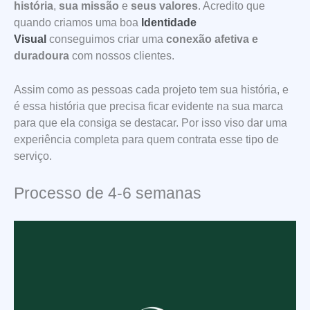
história
,
sua missão
e
seus valores
. Acredito que
quando criamos uma boa
Identidade
Visual
conseguimos criar uma
conexão afetiva e
duradoura
com nossos clientes.
Assim como as pessoas cada projeto tem sua história, e
é essa história que precisa ficar evidente na sua marca
para que ela consiga se destacar. Por isso viso dar uma
experiência completa para quem contrata esse tipo de
serviço.
Processo de 4-6 semanas