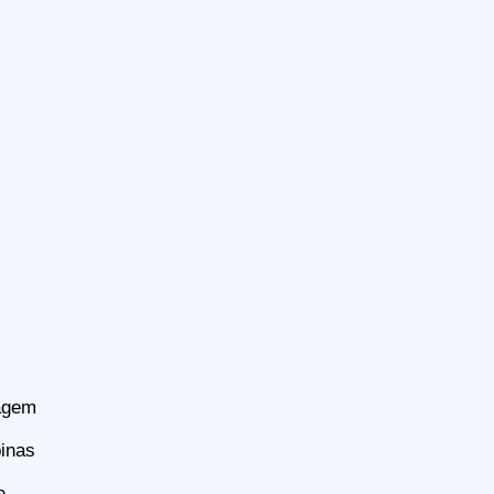
tagem
inas
e