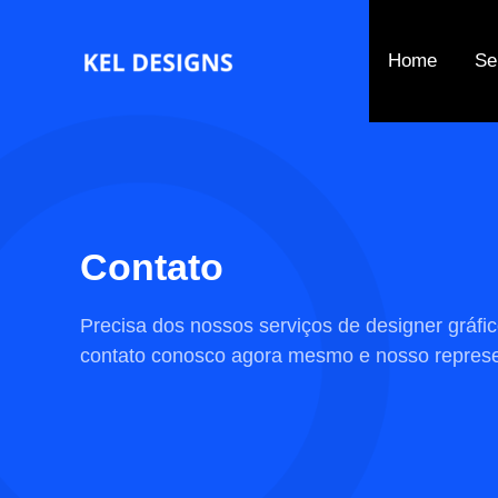
Ir
para
Home
Se
o
conteúdo
Contato​
Precisa dos nossos serviços de designer gráfi
contato conosco agora mesmo e nosso represe