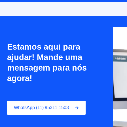
Estamos aqui para
ajudar! Mande uma
mensagem para nós
agora!
WhatsApp (11) 95311-1503