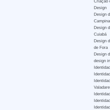
Criação
Design
Design d
Campina
Design d
Cuiabá
Design d
de Fora
Design 
design i
Identida
Identida
Identida
Valadare
Identida
Identida
Identida