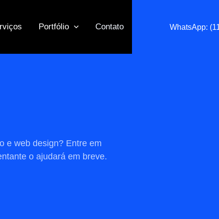
rviços
Portfólio
Contato
WhatsApp: (1
co e web design?
Entre em
ntante o ajudará em breve.