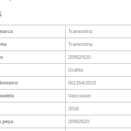
s
marca
‎Tramontina
nte
‎Tramontina
lo
‎20582/620
‎Grafite
 Inmetro
‎001354/2015
modelo
‎Vancouver
‎2016
 peça
‎20582620