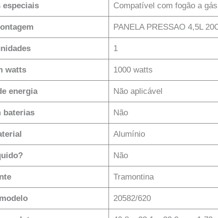
s especiais
‎Compatível com fogão a gás
montagem
‎PANELA PRESSAO 4,5L 2
nidades
‎1
m watts
‎1000 watts
de energia
‎Não aplicável
 baterias
‎Não
terial
‎Alumínio
quido?
‎Não
nte
‎Tramontina
modelo
‎20582/620