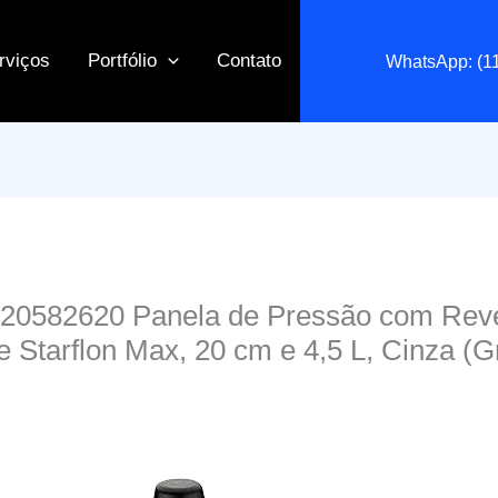
rviços
Portfólio
Contato
WhatsApp: (1
20582620 Panela de Pressão com Reve
e Starflon Max, 20 cm e 4,5 L, Cinza (G