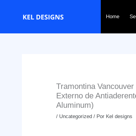
Ir
para
Home
Se
o
conteúdo
Tramontina Vancouver 
Externo de Antiaderent
Aluminum)
/
Uncategorized
/ Por
Kel designs