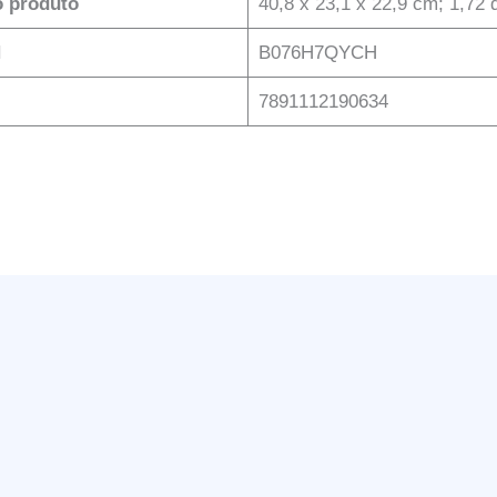
 produto
‎40,8 x 23,1 x 22,9 cm; 1,72
N
‎B076H7QYCH
‎7891112190634