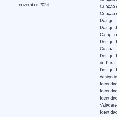
novembro 2024
Criação 
Criação
Design
Design d
Campina
Design d
Cuiabá
Design d
de Fora
Design 
design i
Identida
Identida
Identida
Valadare
Identida