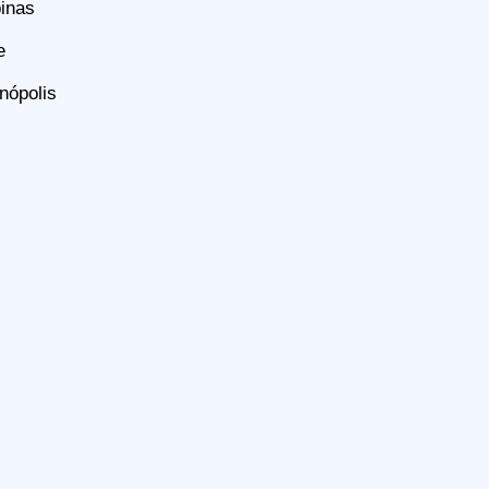
inas
e
nópolis