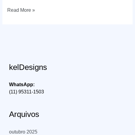
Pro
Read More »
Website
Creation
Across
America
kelDesigns
WhatsApp:
(11) 95311-1503
Arquivos
outubro 2025