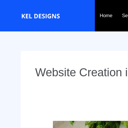
Ir
para
Home
Se
o
conteúdo
Website Creation 