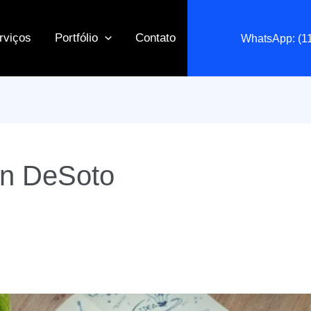
rviços
Portfólio
Contato
WhatsApp: (1
in DeSoto