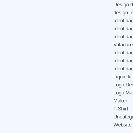
Design 
design i
Identida
Identida
Identida
Valadare
Identida
Identida
Identida
Liquidif
Logo De
Logo Mai
Maker
T-Shirt,
Uncateg
Website