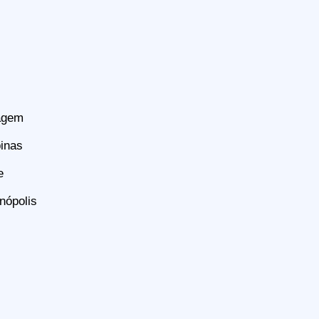
tagem
inas
e
nópolis