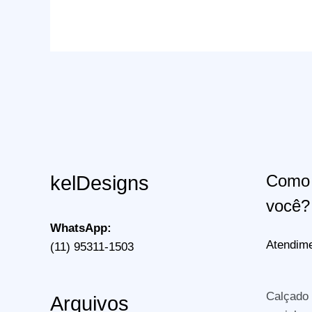
Creation
Across
America
Como 
kelDesigns
você?
WhatsApp:
Atendime
(11) 95311-1503
Calçado
Arquivos