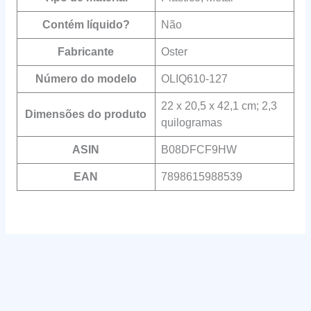
Contém líquido?
‎Não
Fabricante
‎Oster
Número do modelo
‎OLIQ610-127
‎22 x 20,5 x 42,1 cm; 2,3
Dimensões do produto
quilogramas
ASIN
‎B08DFCF9HW
EAN
‎7898615988539