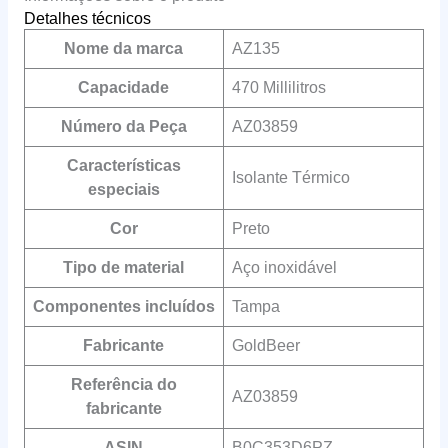
Detalhes técnicos
Nome da marca
‎AZ135
Capacidade
‎470 Millilitros
Número da Peça
‎AZ03859
Características
‎Isolante Térmico
especiais
Cor
‎Preto
Tipo de material
‎Aço inoxidável
Componentes incluídos
‎Tampa
Fabricante
‎GoldBeer
Referência do
‎AZ03859
fabricante
ASIN
‎B0C353D6PZ